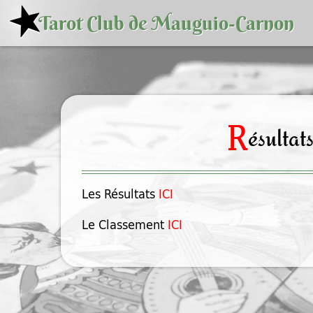
Aller
Tarot Club de Mauguio-Carnon
au
contenu
principal
R
ésultat
Les Résultats
ICI
Le Classement
ICI